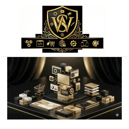
Przejdź
do
treści
ilość
Premium
projekt
loga
cała
Polska
bez
ukrytych
kosztów