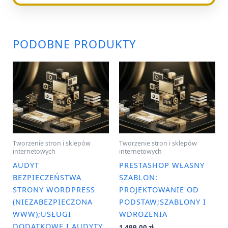
PODOBNE PRODUKTY
Tworzenie stron i sklepów
Tworzenie stron i sklepów
internetowych
internetowych
AUDYT
PRESTASHOP WŁASNY
BEZPIECZEŃSTWA
SZABLON:
STRONY WORDPRESS
PROJEKTOWANIE OD
(NIEZABEZPIECZONA
PODSTAW;SZABLONY I
WWW);USŁUGI
WDROŻENIA
DODATKOWE I AUDYTY
1 499,00
zł