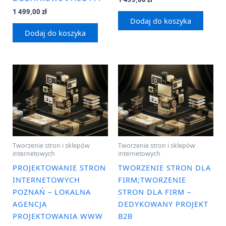
1 499,00
zł
Dodaj do koszyka
Dodaj do koszyka
Tworzenie stron i sklepów
Tworzenie stron i sklepów
internetowych
internetowych
PROJEKTOWANIE STRON
TWORZENIE STRON DLA
INTERNETOWYCH
FIRM;TWORZENIE
POZNAŃ – LOKALNA
STRON DLA FIRM –
AGENCJA
DEDYKOWANY PROJEKT
PROJEKTOWANIA WWW
B2B