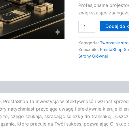
Profesjonalne projekto
zwiększające zaangażo
Dodaj do 
Kategoria:
Tworzenie stro
Znaczniki:
PrestaShop St
Strony Głównej
j PrestaShop to inwestycja w efektywność i wzrost sprzeda
ry natychmiast przyciąga uwagę i efektywnie kieruje klie
 to, czego szukają, skracając ścieżkę do transakcji. Oszc
zanie, które pracuje na Twój sukces, pozwalając Ci skupić