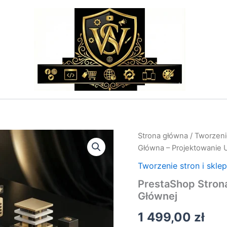
ilość
Strona główna
/
Tworzeni
PrestaShop
Główna – Projektowanie 
Strona
Główna
Tworzenie stron i skle
–
PrestaShop Stron
Projektowanie
Głównej
UX/UI
Strony
1 499,00
zł
Głównej