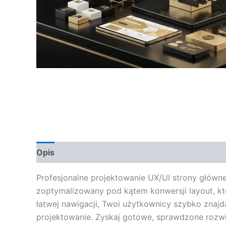
Opis
Opinie (0)
Profesjonalne projektowanie UX/UI strony główne
zoptymalizowany pod kątem konwersji layout, któ
łatwej nawigacji, Twoi użytkownicy szybko znajdą
projektowanie. Zyskaj gotowe, sprawdzone rozwią