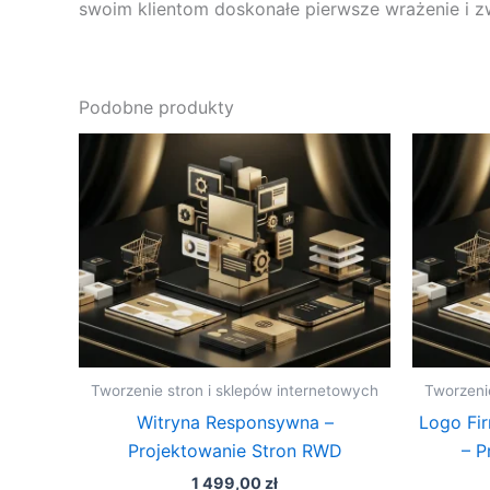
swoim klientom doskonałe pierwsze wrażenie i z
Podobne produkty
Tworzenie stron i sklepów internetowych
Tworzeni
Witryna Responsywna –
Logo Fi
Projektowanie Stron RWD
– P
1 499,00
zł