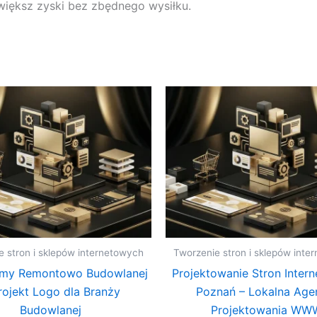
większ zyski bez zbędnego wysiłku.
e stron i sklepów internetowych
Tworzenie stron i sklepów inte
rmy Remontowo Budowlanej
Projektowanie Stron Inter
rojekt Logo dla Branży
Poznań – Lokalna Age
Budowlanej
Projektowania WW