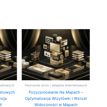
rnetowych
Tworzenie stron i sklepów internetowych
netowych
Pozycjonowanie Na Mapach –
ncja
Optymalizacja Wizytówki i Wzrost
W
Widoczności w Mapach