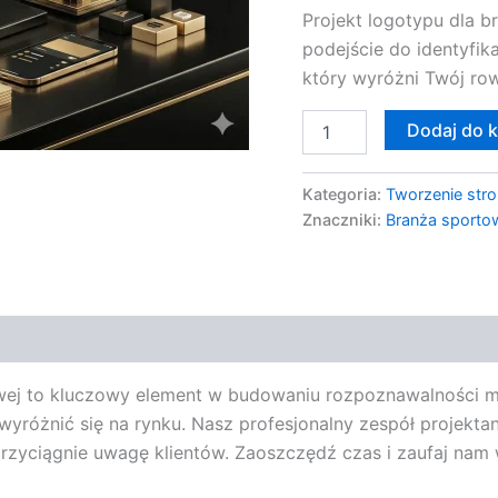
Projekt logotypu dla b
podejście do identyfika
który wyróżni Twój ro
Dodaj do 
Kategoria:
Tworzenie stro
Znaczniki:
Branża sporto
wej to kluczowy element w budowaniu rozpoznawalności m
e wyróżnić się na rynku. Nasz profesjonalny zespół projek
rzyciągnie uwagę klientów. Zaoszczędź czas i zaufaj nam 