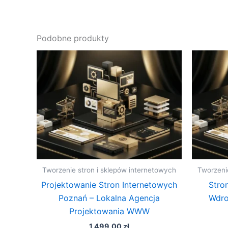
Podobne produkty
Tworzenie stron i sklepów internetowych
Tworzeni
Projektowanie Stron Internetowych
Stro
Poznań – Lokalna Agencja
Wdro
Projektowania WWW
1 499,00
zł