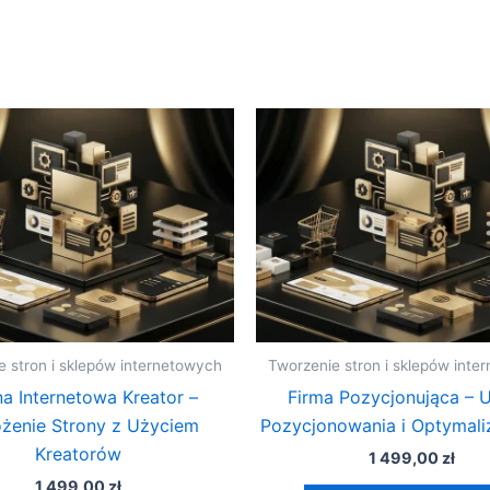
e stron i sklepów internetowych
Tworzenie stron i sklepów inte
na Internetowa Kreator –
Firma Pozycjonująca – 
żenie Strony z Użyciem
Pozycjonowania i Optymali
Kreatorów
1 499,00
zł
1 499,00
zł