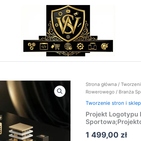
ilość
Strona główna
/
Tworzeni
Projekt
Rowerowego / Branża Spo
Logotypu
Rowerowego
Tworzenie stron i skle
/
Projekt Logotypu
Branża
Sportowa;Projekto
Sportowa;Projektowanie
Logo
1 499,00
zł
i
Identyfikacja