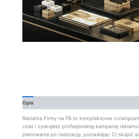
Opis
Opinie (0)
Reklama Firmy na FB to kompleksowe rozwiązanie 
czas i zyskujesz profesjonalną kampanię reklamo
planowania po realizację, pozwalając Ci skupić 