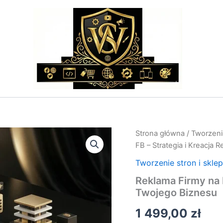
ilość
Strona główna
/
Tworzeni
Reklama
FB – Strategia i Kreacja 
Firmy
na
Tworzenie stron i skle
FB
Reklama Firmy na F
–
Twojego Biznesu
Strategia
i
1 499,00
zł
Kreacja
Reklam