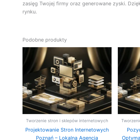
zasięg Twojej firmy oraz generowane zyski. Dzię
rynku.
Podobne produkty
Tworzenie stron i sklepów internetowych
Tworzeni
Projektowanie Stron Internetowych
Pozy
Poznań – Lokalna Agencja
Optymal