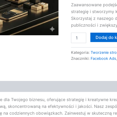
Zaawansowane podejśc
dla
Twojego
strategię i stworzymy
Biznesu
Skorzystaj z naszego 
publiczności i zwiększy
Dodaj do 
Kategoria:
Tworzenie stro
Znaczniki:
Facebook Ads
dla Twojego biznesu, oferujące strategię i kreatywne kre
wą, skoncentrowaną na efektywności i jakości. Nasz zespó
się na codziennych obowiązkach. Zainwestuj w skuteczną r