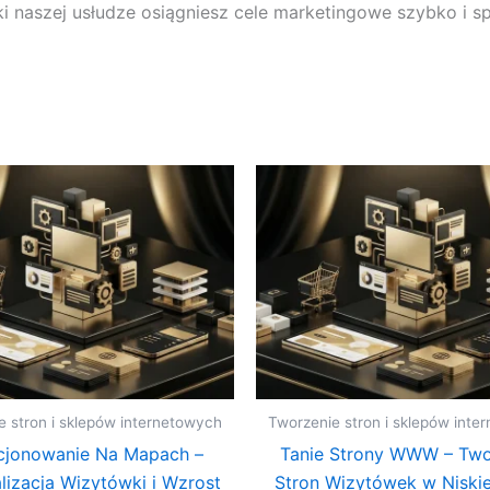
ki naszej usłudze osiągniesz cele marketingowe szybko i 
e stron i sklepów internetowych
Tworzenie stron i sklepów inte
cjonowanie Na Mapach –
Tanie Strony WWW – Two
izacja Wizytówki i Wzrost
Stron Wizytówek w Niskie