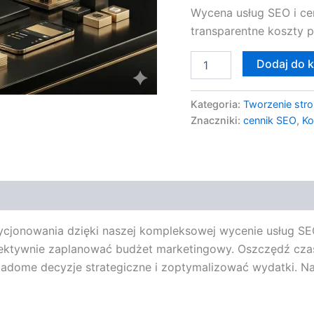
Wycena usług SEO i ce
Pozycjonowania
transparentne koszty p
Dodaj do 
Kategoria:
Tworzenie stro
Znaczniki:
cennik SEO
,
Ko
ycjonowania dzięki naszej kompleksowej wycenie usług SEO
efektywnie zaplanować budżet marketingowy. Oszczędź cza
adome decyzje strategiczne i zoptymalizować wydatki. Nas