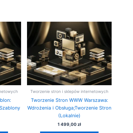
rnetowych
Tworzenie stron i sklepów internetowych
blon:
Tworzenie Stron WWW Warszawa:
;Szablony
Wdrożenia i Obsługa;Tworzenie Stron
(Lokalnie)
1 499,00
zł