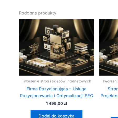
Podobne produkty
Tworzenie stron i sklepów internetowych
Tworzeni
Firma Pozycjonująca – Usługa
Stro
Pozycjonowania i Optymalizacji SEO
Projekt
1 499,00
zł
Dodaj do koszyka