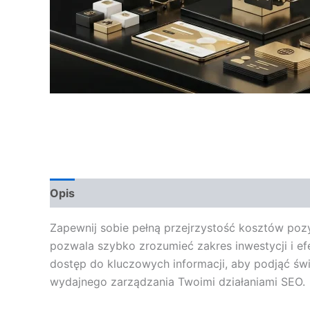
Opis
Opinie (0)
Zapewnij sobie pełną przejrzystość kosztów poz
pozwala szybko zrozumieć zakres inwestycji i 
dostęp do kluczowych informacji, aby podjąć świ
wydajnego zarządzania Twoimi działaniami SEO.