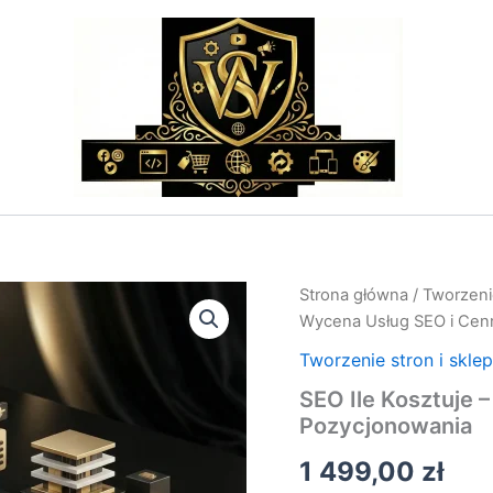
ilość
Strona główna
/
Tworzeni
SEO
Wycena Usług SEO i Cen
Ile
Kosztuje
Tworzenie stron i skle
–
SEO Ile Kosztuje 
Wycena
Pozycjonowania
Usług
SEO
1 499,00
zł
i
Cennik