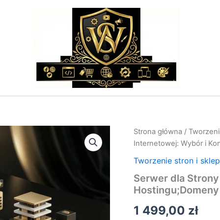
ilość
Strona główna
/
Tworzeni
Serwer
Internetowej: Wybór i Ko
dla
Strony
Tworzenie stron i skle
Internetowej:
Serwer dla Strony
Wybór
Hostingu;Domeny 
i
Konfiguracja
1 499,00
zł
Hostingu;Domeny
i