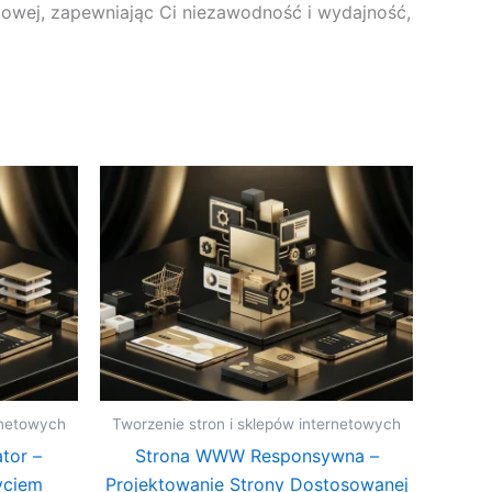
towej, zapewniając Ci niezawodność i wydajność,
rnetowych
Tworzenie stron i sklepów internetowych
tor –
Strona WWW Responsywna –
yciem
Projektowanie Strony Dostosowanej