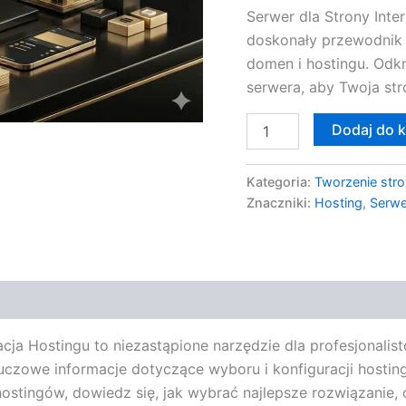
Serwer dla Strony Inte
Hosting
doskonały przewodnik 
domen i hostingu. Odkr
serwera, aby Twoja str
Dodaj do 
Kategoria:
Tworzenie stro
Znaczniki:
Hosting
,
Serwe
racja Hostingu to niezastąpione narzędzie dla profesjonal
kluczowe informacje dotyczące wyboru i konfiguracji hostin
hostingów, dowiedz się, jak wybrać najlepsze rozwiązanie, 