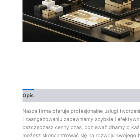
Opis
Opinie (0)
Nasza firma oferuje profesjonalne usługi tworze
i zaangażowaniu zapewniamy szybkie i efektywne
oszczędzasz cenny czas, ponieważ dbamy o każdy
możesz skoncentrować się na rozwoju swojego bi