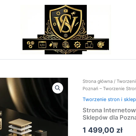
ilość
Strona główna
/
Tworzeni
Strona
Poznań – Tworzenie Stro
Internetowa
Poznań
Tworzenie stron i skle
–
Strona Interneto
Tworzenie
Sklepów dla Pozn
Stron
WWW
1 499,00
zł
i
Sklepów