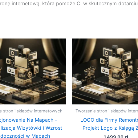
stronę internetową, która pomoże Ci w skutecznym dotarciu
e stron i sklepów internetowych
Tworzenie stron i sklepów inte
cjonowanie Na Mapach –
LOGO dla Firmy Remont
izacja Wizytówki i Wzrost
Projekt Logo z Księgą 
doczności w Mapach
1 499,00
zł