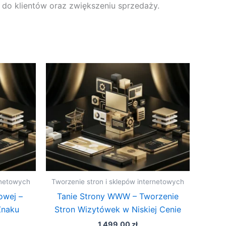
 do klientów oraz zwiększeniu sprzedaży.
rnetowych
Tworzenie stron i sklepów internetowych
owej –
Tanie Strony WWW – Tworzenie
Znaku
Stron Wizytówek w Niskiej Cenie
1 499,00
zł