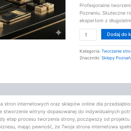
Profesjonalne tworzeni
dla
Poznania
Poznaniu. Skuteczne r
ekspertom z długoletn
Dodaj do 
Kategoria:
Tworzenie stro
Znaczniki:
Sklepy Poznań
nia stron internetowych oraz sklepów online dla przedsięb
 stworzenie witryny dopasowanej do indywidualnych potrze
 etap procesu tworzenia strony, począwszy od projektu p
znesu, mając pewność, że Twoja strona internetowa spełni