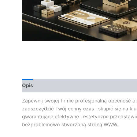
Opis
Opinie (0)
Zapewnij swojej firmie profesjonalną obecność o
zaoszczędzić Twój cenny czas i skupić się na k
gwarantujące efektywne i estetyczne przedstawie
bezproblemowo stworzoną stroną WWW.