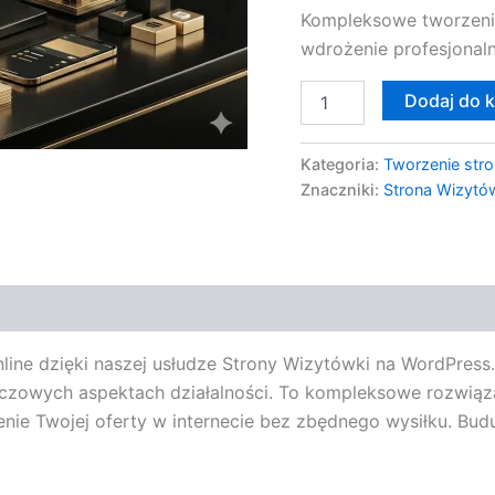
Kompleksowe tworzeni
WWW
wdrożenie profesjonaln
Dodaj do 
Kategoria:
Tworzenie stro
Znaczniki:
Strona Wizytó
nline dzięki naszej usłudze Strony Wizytówki na WordPres
luczowych aspektach działalności. To kompleksowe rozwiąz
nie Twojej oferty w internecie bez zbędnego wysiłku. Bud