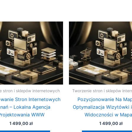
e stron i sklepów internetowych
Tworzenie stron i sklepów inte
owanie Stron Internetowych
Pozycjonowanie Na Map
nań – Lokalna Agencja
Optymalizacja Wizytówki 
Projektowania WWW
Widoczności w Map
1 499,00
zł
1 499,00
zł