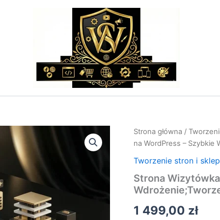
ilość
Strona główna
/
Tworzeni
Strona
na WordPress – Szybkie 
Wizytówka
na
Tworzenie stron i skle
WordPress
Strona Wizytówka
-
Wdrożenie;Tworz
Szybkie
Wdrożenie;Tworzenie
1 499,00
zł
Stron
i