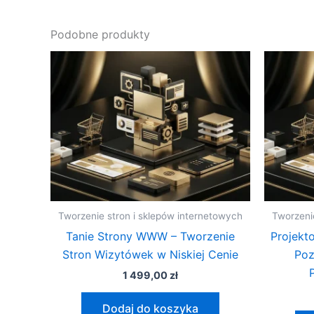
Podobne produkty
Tworzenie stron i sklepów internetowych
Tworzeni
Tanie Strony WWW – Tworzenie
Projekt
Stron Wizytówek w Niskiej Cenie
Poz
1 499,00
zł
Dodaj do koszyka