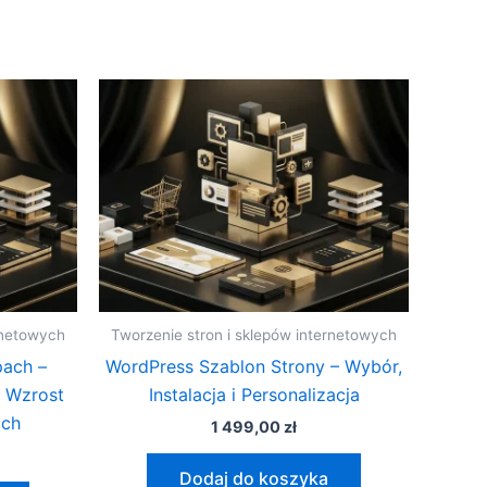
rnetowych
Tworzenie stron i sklepów internetowych
ach –
WordPress Szablon Strony – Wybór,
i Wzrost
Instalacja i Personalizacja
ach
1 499,00
zł
Dodaj do koszyka