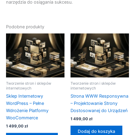
narzędzia do osiągania sukcesu.
Podobne produkty
Tworzenie stron i sklepów
Tworzenie stron i sklepów
internetowych
internetowych
Sklep Internetowy
Strona WWW Responsywna
WordPress – Pełne
– Projektowanie Strony
Wdrożenie Platformy
Dostosowanej do Urządzeń
WooCommerce
1 499,00
zł
1 499,00
zł
Dodaj do koszyka