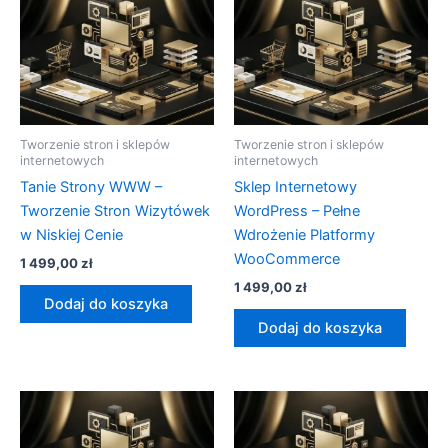
Tworzenie stron i sklepów
Tworzenie stron i sklepów
internetowych
internetowych
Tanie Strony WWW –
Sklep Internetowy
Tworzenie Stron Wizytówek
WordPress – Pełne
w Niskiej Cenie
Wdrożenie Platformy
WooCommerce
1 499,00
zł
1 499,00
zł
Dodaj do koszyka
Dodaj do koszyka