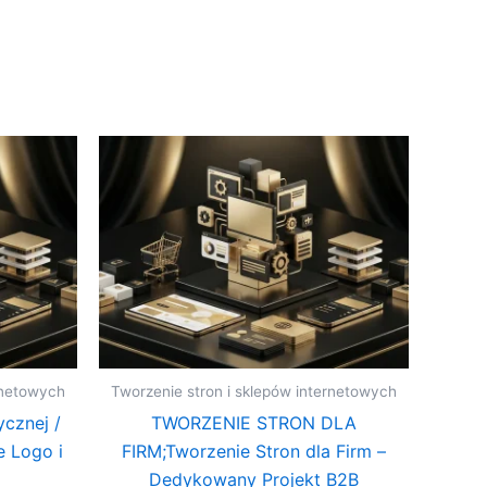
rnetowych
Tworzenie stron i sklepów internetowych
ycznej /
TWORZENIE STRON DLA
e Logo i
FIRM;Tworzenie Stron dla Firm –
Dedykowany Projekt B2B