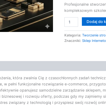
Profesjonalne stworze
Szkolenie
kompleksowym szkole
Dodaj do 
Kategoria:
Tworzenie stro
Znaczniki:
Sklep Internet
żenia, która zwalnia Cię z czasochłonnych zadań technicz
e, w pełni funkcjonalne rozwiązanie e-commerce, przygo
efektywnie opanujesz samodzielne zarządzanie sklepem, 
ii biznesowej i rozwoju oferty, podczas gdy my zajmiemy si
 stres związany z technologią i przyspiesz swój rozwój onl