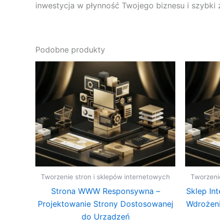
inwestycja w płynność Twojego biznesu i szybki z
Podobne produkty
Tworzenie stron i sklepów internetowych
Tworzeni
Strona WWW Responsywna –
Sklep In
Projektowanie Strony Dostosowanej
Wdrożen
do Urządzeń