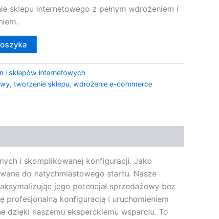
nie sklepu internetowego z pełnym wdrożeniem i
niem.
koszyka
n i sklepów internetowych
owy
,
tworzenie sklepu
,
wdrożenie e-commerce
nych i skomplikowanej konfiguracji. Jako
towane do natychmiastowego startu. Nasze
maksymalizując jego potencjał sprzedażowy bez
ę profesjonalną konfiguracją i uruchomieniem
ine dzięki naszemu eksperckiemu wsparciu. To