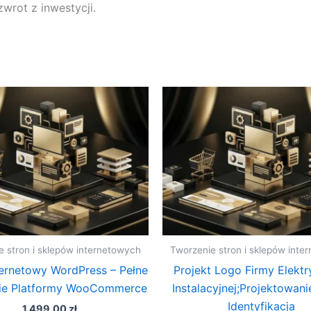
wrot z inwestycji.
e stron i sklepów internetowych
Tworzenie stron i sklepów inte
ternetowy WordPress – Pełne
Projekt Logo Firmy Elektr
ie Platformy WooCommerce
Instalacyjnej;Projektowani
Identyfikacja
1 499,00
zł