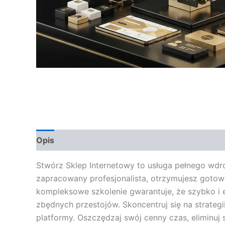
Opis
Opinie (0)
Stwórz Sklep Internetowy to usługa pełnego wdro
zapracowany profesjonalista, otrzymujesz gotow
kompleksowe szkolenie gwarantuje, że szybko i 
zbędnych przestojów. Skoncentruj się na strateg
platformy. Oszczędzaj swój cenny czas, eliminuj