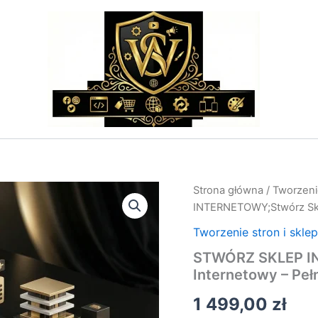
ilość
Strona główna
/
Tworzeni
STWÓRZ
INTERNETOWY;Stwórz Skle
SKLEP
INTERNETOWY;Stwórz
Tworzenie stron i skle
Sklep
STWÓRZ SKLEP I
Internetowy
Internetowy – Peł
–
Pełne
1 499,00
zł
Wdrożenie
i