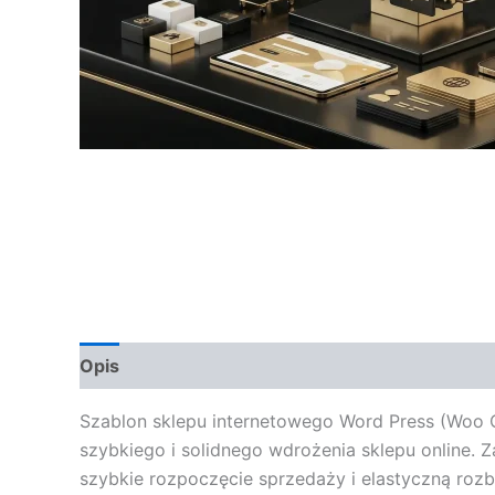
Opis
Opinie (0)
Szablon sklepu internetowego Word Press (Woo Co
szybkiego i solidnego wdrożenia sklepu online. 
szybkie rozpoczęcie sprzedaży i elastyczną roz