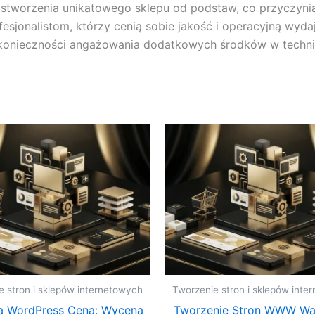
stworzenia unikatowego sklepu od podstaw, co przyczynia 
onalistom, którzy cenią sobie jakość i operacyjną wydajn
z konieczności angażowania dodatkowych środków w techni
e stron i sklepów internetowych
Tworzenie stron i sklepów inte
a WordPress Cena: Wycena
Tworzenie Stron WWW Wa