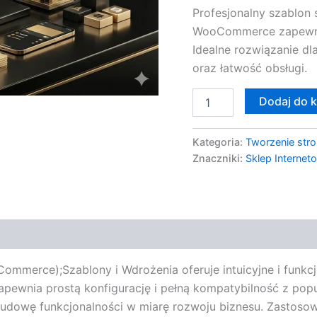
Profesjonalny szablon
WooCommerce zapewnia 
Idealne rozwiązanie d
oraz łatwość obsługi.
Dodaj do 
Kategoria:
Tworzenie stro
Znaczniki:
Sklep Internet
mmerce);Szablony i Wdrożenia oferuje intuicyjne i funkcj
Zapewnia prostą konfigurację i pełną kompatybilność z po
budowę funkcjonalności w miarę rozwoju biznesu. Zastoso