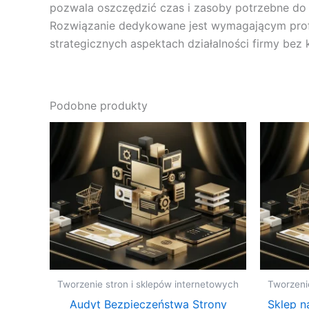
pozwala oszczędzić czas i zasoby potrzebne do 
Rozwiązanie dedykowane jest wymagającym profesj
strategicznych aspektach działalności firmy be
Podobne produkty
Tworzenie stron i sklepów internetowych
Tworzeni
Audyt Bezpieczeństwa Strony
Sklep n