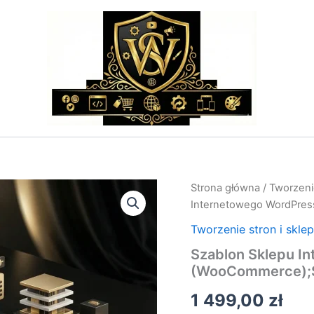
ilość
Strona główna
/
Tworzeni
Szablon
Internetowego WordPres
Sklepu
Internetowego
Tworzenie stron i skle
WordPress
Szablon Sklepu I
(WooCommerce);Szablony
(WooCommerce);S
i
Wdrożenia
1 499,00
zł