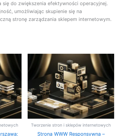
się do zwiększenia efektywności operacyjnej.
ość, umożliwiając skupienie się na
czną stronę zarządzania sklepem internetowym.
rnetowych
Tworzenie stron i sklepów internetowych
rszawa:
Strona WWW Responsywna –