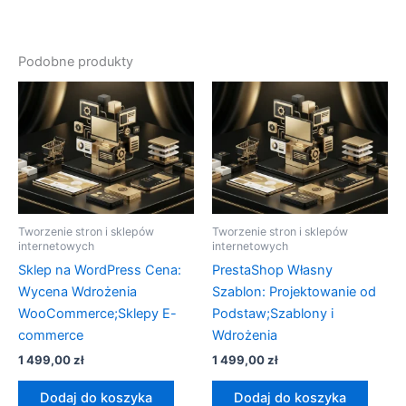
Podobne produkty
Tworzenie stron i sklepów
Tworzenie stron i sklepów
internetowych
internetowych
Sklep na WordPress Cena:
PrestaShop Własny
Wycena Wdrożenia
Szablon: Projektowanie od
WooCommerce;Sklepy E-
Podstaw;Szablony i
commerce
Wdrożenia
1 499,00
zł
1 499,00
zł
Dodaj do koszyka
Dodaj do koszyka