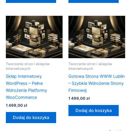
Tworzenie stron i sklepów
Tworzenie stron i sklepów
internetowych
internetowych
Sklep Internetowy
Gotowa Strona WWW Lublin
WordPress – Pełne
– Szybkie Wdrożenie Strony
Wdrożenie Platformy
Firmowej
WooCommerce
1 499,00
zł
1 499,00
zł
Dodaj do koszyka
Dodaj do koszyka