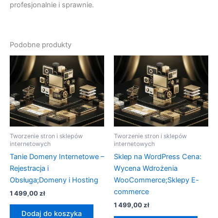
profesjonalnie i sprawnie.
Podobne produkty
Tworzenie stron i sklepów
Tworzenie stron i sklepów
internetowych
internetowych
Tanie Domeny Internetowe –
Sklep na WordPress Cena:
Rejestracja i
Wycena Wdrożenia
Obsługa;Domeny i Hosting
WooCommerce;Sklepy E-
commerce
1 499,00
zł
1 499,00
zł
Dodaj do koszyka