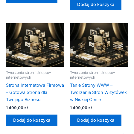
Dodaj do koszyka
Tworzenie stron i sklepów
Tworzenie stron i sklepów
internetowych
internetowych
Strona Internetowa Firmowa
Tanie Strony WWW –
– Gotowa Strona dla
Tworzenie Stron Wizytówek
Twojego Biznesu
w Niskiej Cenie
1 499,00
zł
1 499,00
zł
Dodaj do koszyka
Dodaj do koszyka