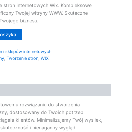
ie stron internetowych Wix. Kompleksowe
raficzny Twojej witryny WWW. Skuteczne
 Twojego biznesu.
koszyka
n i sklepów internetowych
zny
,
Tworzenie stron
,
WIX
gotowemu rozwiązaniu do stworzenia
iczny, dostosowany do Twoich potrzeb
iągała klientów. Minimalizujemy Twój wysiłek,
 skuteczność i nienaganny wygląd.