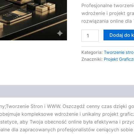
Profesjonalne tworzen
WWW
wdrożenie i projekt g
rozwiązania online dla
Dodaj do 
Kategoria:
Tworzenie stro
Znaczniki:
Projekt Grafic
czny;Tworzenie Stron i WWW. Oszczędź cenny czas dzięki 
a obejmuje kompleksowe wdrożenie i unikalny projekt graf
stetyce, aby Twoja obecność online była efektywna i przyc
dealne dla zapracowanych profesjonalistów ceniących sobie