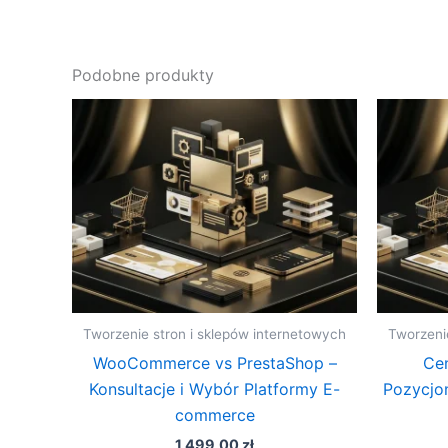
Podobne produkty
Tworzenie stron i sklepów internetowych
Tworzeni
WooCommerce vs PrestaShop –
Cen
Konsultacje i Wybór Platformy E-
Pozycjo
commerce
1 499,00
zł