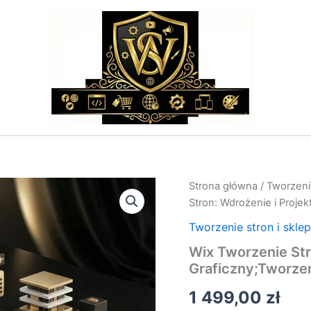
ilość
Strona główna
/
Tworzeni
Wix
Stron: Wdrożenie i Proje
Tworzenie
Stron:
Tworzenie stron i skle
Wdrożenie
Wix Tworzenie Str
i
Graficzny;Tworze
Projekt
Graficzny;Tworzenie
1 499,00
zł
Stron
i