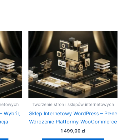
rnetowych
Tworzenie stron i sklepów internetowych
– Wybór,
Sklep Internetowy WordPress – Pełne
acja
Wdrożenie Platformy WooCommerce
1 499,00
zł