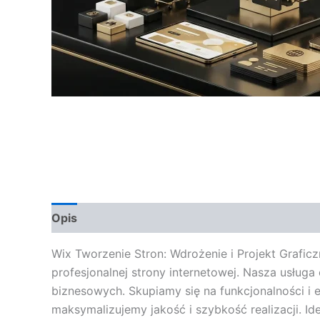
Opis
Opinie (0)
Wix Tworzenie Stron: Wdrożenie i Projekt Grafi
profesjonalnej strony internetowej. Nasza usług
biznesowych. Skupiamy się na funkcjonalności i e
maksymalizujemy jakość i szybkość realizacji. I