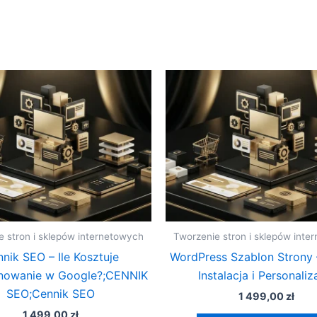
e stron i sklepów internetowych
Tworzenie stron i sklepów inte
nik SEO – Ile Kosztuje
WordPress Szablon Strony 
nowanie w Google?;CENNIK
Instalacja i Personaliz
SEO;Cennik SEO
1 499,00
zł
1 499,00
zł