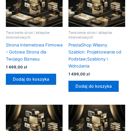
Tworzenie stron i sklepów
Tworzenie stron i sklepów
internetowych
internetowych
Strona Internetowa Firmowa
PrestaShop Własny
– Gotowa Strona dla
Szablon: Projektowanie od
Twojego Biznesu
Podstaw;Szablony i
Wdrożenia
1 499,00
zł
1 499,00
zł
Dodaj do koszyka
Dodaj do koszyka