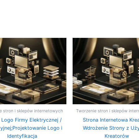
e stron i sklepów internetowych
Tworzenie stron i sklepów inte
 Logo Firmy Elektrycznej /
Strona Internetowa Krea
cyjnej;Projektowanie Logo i
Wdrożenie Strony z Uż
Identyfikacja
Kreatorów