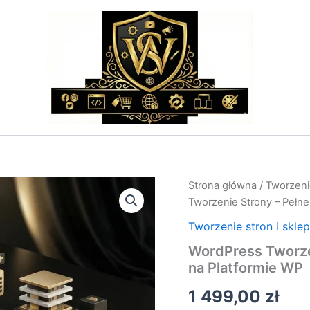
ilość
Strona główna
/
Tworzeni
WordPress
Tworzenie Strony – Pełne
Tworzenie
Strony
Tworzenie stron i skle
–
WordPress Tworze
Pełne
na Platformie WP
Wdrożenie
Strony
1 499,00
zł
na
Platformie