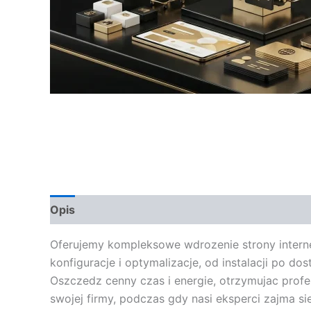
Opis
Opinie (0)
Oferujemy kompleksowe wdrozenie strony interne
konfiguracje i optymalizacje, od instalacji po
Oszczedz cenny czas i energie, otrzymujac profe
swojej firmy, podczas gdy nasi eksperci zajma s