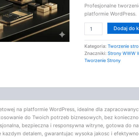
Profesjonalne tworzeni
WP
platformie WordPress.
Dodaj do 
Kategoria:
Tworzenie stro
Znaczniki:
Strony WWW W
Tworzenie Strony
towej na platformie WordPress, idealne dla zapracowanyc
 dostosowanie do Twoich potrzeb biznesowych, bez koniecz
sjonalna, bezpieczna i responsywna witryne, gotowa do na
ie kazdym detalem, gwarantujac wysoka jakosc i efektywnos