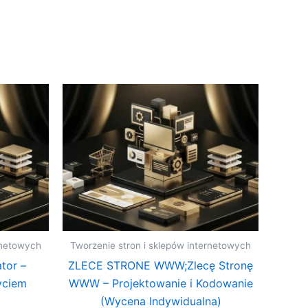
rnetowych
Tworzenie stron i sklepów internetowych
tor –
ZLECE STRONE WWW;Zlecę Stronę
yciem
WWW – Projektowanie i Kodowanie
(Wycena Indywidualna)