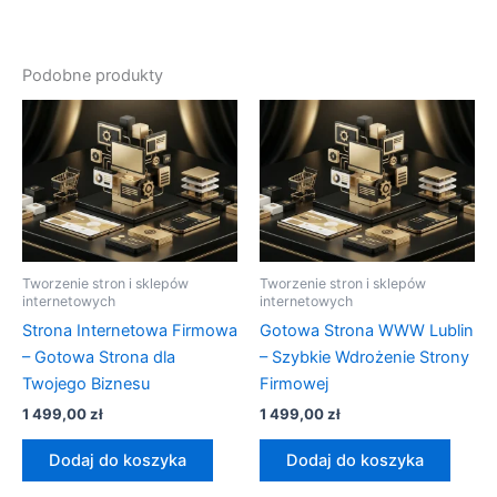
Podobne produkty
Tworzenie stron i sklepów
Tworzenie stron i sklepów
internetowych
internetowych
Strona Internetowa Firmowa
Gotowa Strona WWW Lublin
– Gotowa Strona dla
– Szybkie Wdrożenie Strony
Twojego Biznesu
Firmowej
1 499,00
zł
1 499,00
zł
Dodaj do koszyka
Dodaj do koszyka