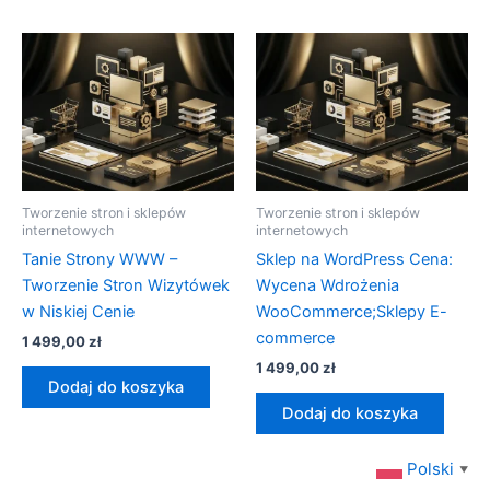
Tworzenie stron i sklepów
Tworzenie stron i sklepów
internetowych
internetowych
Tanie Strony WWW –
Sklep na WordPress Cena:
Tworzenie Stron Wizytówek
Wycena Wdrożenia
w Niskiej Cenie
WooCommerce;Sklepy E-
commerce
1 499,00
zł
1 499,00
zł
Dodaj do koszyka
Dodaj do koszyka
Polski
▼