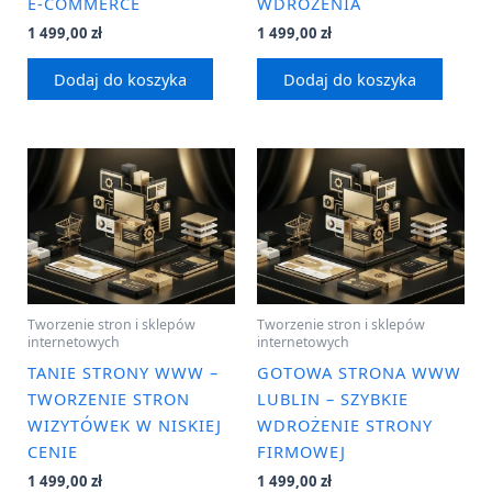
E-COMMERCE
WDROŻENIA
1 499,00
zł
1 499,00
zł
Dodaj do koszyka
Dodaj do koszyka
Tworzenie stron i sklepów
Tworzenie stron i sklepów
internetowych
internetowych
TANIE STRONY WWW –
GOTOWA STRONA WWW
TWORZENIE STRON
LUBLIN – SZYBKIE
WIZYTÓWEK W NISKIEJ
WDROŻENIE STRONY
CENIE
FIRMOWEJ
1 499,00
zł
1 499,00
zł