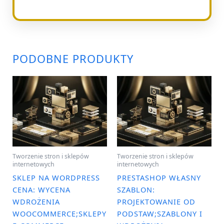
PODOBNE PRODUKTY
Tworzenie stron i sklepów
Tworzenie stron i sklepów
internetowych
internetowych
SKLEP NA WORDPRESS
PRESTASHOP WŁASNY
CENA: WYCENA
SZABLON:
WDROŻENIA
PROJEKTOWANIE OD
WOOCOMMERCE;SKLEPY
PODSTAW;SZABLONY I