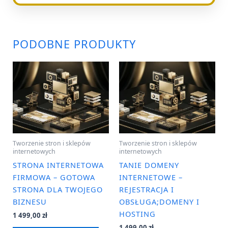
PODOBNE PRODUKTY
Tworzenie stron i sklepów
Tworzenie stron i sklepów
internetowych
internetowych
STRONA INTERNETOWA
TANIE DOMENY
FIRMOWA – GOTOWA
INTERNETOWE –
STRONA DLA TWOJEGO
REJESTRACJA I
BIZNESU
OBSŁUGA;DOMENY I
HOSTING
1 499,00
zł
1 499,00
zł