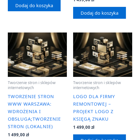
Dodaj do koszyka
Dodaj do koszyka
Tworzenie stron i sklepów
Tworzenie stron i sklepów
internetowych
internetowych
TWORZENIE STRON
LOGO DLA FIRMY
WWW WARSZAWA:
REMONTOWEJ –
WDROŻENIA I
PROJEKT LOGO Z
OBSŁUGA;TWORZENIE
KSIĘGĄ ZNAKU
STRON (LOKALNIE)
1 499,00
zł
1 499,00
zł