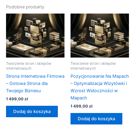
Podobne produkty
Tworzenie stron i sklepów
Tworzenie stron i sklepów
internetowych
internetowych
Strona Internetowa Firmowa
Pozycjonowanie Na Mapach
– Gotowa Strona dla
– Optymalizacja Wizytówki i
Twojego Biznesu
Wzrost Widoczności w
Mapach
1 499,00
zł
1 499,00
zł
Dodaj do koszyka
Dodaj do koszyka