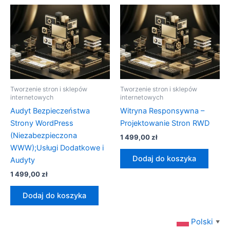
Tworzenie stron i sklepów
Tworzenie stron i sklepów
internetowych
internetowych
Audyt Bezpieczeństwa
Witryna Responsywna –
Strony WordPress
Projektowanie Stron RWD
(Niezabezpieczona
1 499,00
zł
WWW);Usługi Dodatkowe i
Dodaj do koszyka
Audyty
1 499,00
zł
Dodaj do koszyka
Polski
▼