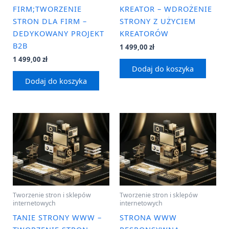
FIRM;TWORZENIE
KREATOR – WDROŻENIE
STRON DLA FIRM –
STRONY Z UŻYCIEM
DEDYKOWANY PROJEKT
KREATORÓW
B2B
1 499,00
zł
1 499,00
zł
Dodaj do koszyka
Dodaj do koszyka
Tworzenie stron i sklepów
Tworzenie stron i sklepów
internetowych
internetowych
TANIE STRONY WWW –
STRONA WWW