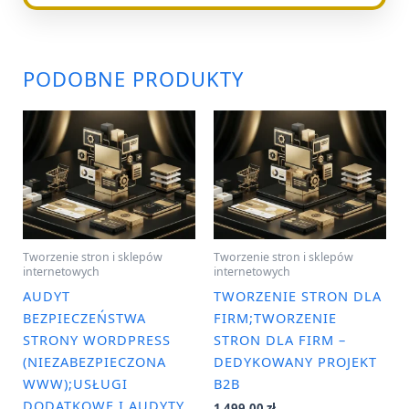
PODOBNE PRODUKTY
Tworzenie stron i sklepów
Tworzenie stron i sklepów
internetowych
internetowych
AUDYT
TWORZENIE STRON DLA
BEZPIECZEŃSTWA
FIRM;TWORZENIE
STRONY WORDPRESS
STRON DLA FIRM –
(NIEZABEZPIECZONA
DEDYKOWANY PROJEKT
WWW);USŁUGI
B2B
DODATKOWE I AUDYTY
1 499,00
zł