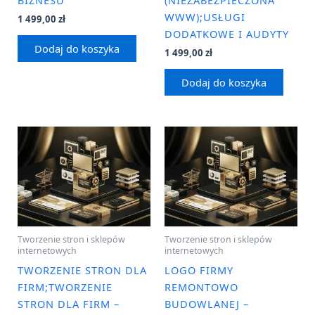
BIZNESU
(NIEZABEZPIECZONA
WWW);USŁUGI
1 499,00
zł
DODATKOWE I AUDYTY
Dodaj do koszyka
1 499,00
zł
Dodaj do koszyka
Tworzenie stron i sklepów
Tworzenie stron i sklepów
internetowych
internetowych
TWORZENIE STRON DLA
LOGO FIRMY
FIRM;TWORZENIE
REMONTOWO
STRON DLA FIRM –
BUDOWLANEJ –