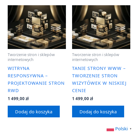
Tworzenie stron i sklepów
Tworzenie stron i sklepów
internetowych
internetowych
WITRYNA
TANIE STRONY WWW –
RESPONSYWNA –
TWORZENIE STRON
PROJEKTOWANIE STRON
WIZYTÓWEK W NISKIEJ
RWD
CENIE
1 499,00
zł
1 499,00
zł
Dodaj do koszyka
Dodaj do koszyka
Polski
▼