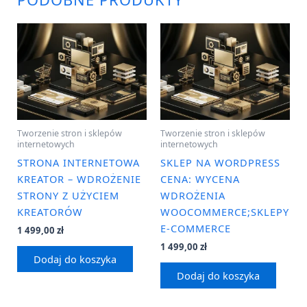
Tworzenie stron i sklepów
Tworzenie stron i sklepów
internetowych
internetowych
STRONA INTERNETOWA
SKLEP NA WORDPRESS
KREATOR – WDROŻENIE
CENA: WYCENA
STRONY Z UŻYCIEM
WDROŻENIA
KREATORÓW
WOOCOMMERCE;SKLEPY
E-COMMERCE
1 499,00
zł
1 499,00
zł
Dodaj do koszyka
Dodaj do koszyka