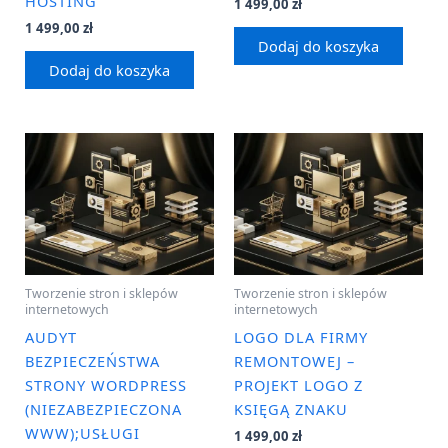
HOSTING
1 499,00
zł
1 499,00
zł
Dodaj do koszyka
Dodaj do koszyka
Tworzenie stron i sklepów
Tworzenie stron i sklepów
internetowych
internetowych
AUDYT
LOGO DLA FIRMY
BEZPIECZEŃSTWA
REMONTOWEJ –
STRONY WORDPRESS
PROJEKT LOGO Z
(NIEZABEZPIECZONA
KSIĘGĄ ZNAKU
WWW);USŁUGI
1 499,00
zł