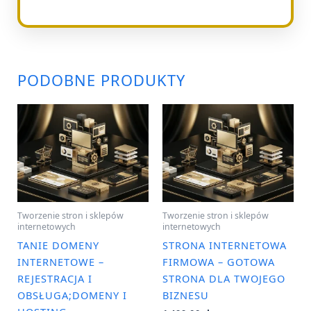
PODOBNE PRODUKTY
Tworzenie stron i sklepów
Tworzenie stron i sklepów
internetowych
internetowych
TANIE DOMENY
STRONA INTERNETOWA
INTERNETOWE –
FIRMOWA – GOTOWA
REJESTRACJA I
STRONA DLA TWOJEGO
OBSŁUGA;DOMENY I
BIZNESU