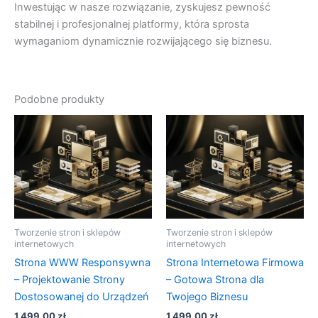
Inwestując w nasze rozwiązanie, zyskujesz pewność
stabilnej i profesjonalnej platformy, która sprosta
wymaganiom dynamicznie rozwijającego się biznesu.
Podobne produkty
Tworzenie stron i sklepów
Tworzenie stron i sklepów
internetowych
internetowych
Strona WWW Responsywna
Strona Internetowa Firmowa
– Projektowanie Strony
– Gotowa Strona dla
Dostosowanej do Urządzeń
Twojego Biznesu
1 499,00
zł
1 499,00
zł