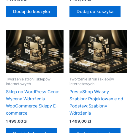
Dodaj do koszyka
Dodaj do koszyka
Tworzenie stron i sklepów
Tworzenie stron i sklepów
internetowych
internetowych
Sklep na WordPress Cena:
PrestaShop Własny
Wycena Wdrożenia
Szablon: Projektowanie od
WooCommerce;Sklepy E-
Podstaw;Szablony i
commerce
Wdrożenia
1 499,00
zł
1 499,00
zł