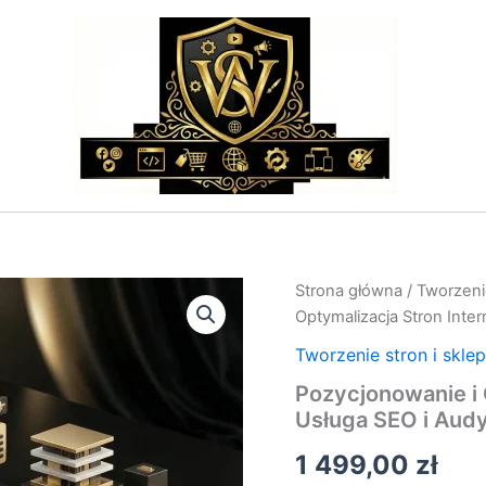
ilość
Strona główna
/
Tworzeni
Pozycjonowanie
Optymalizacja Stron Inte
i
Optymalizacja
Tworzenie stron i skle
Stron
Pozycjonowanie i 
Internetowych
Usługa SEO i Aud
–
Usługa
1 499,00
zł
SEO
i