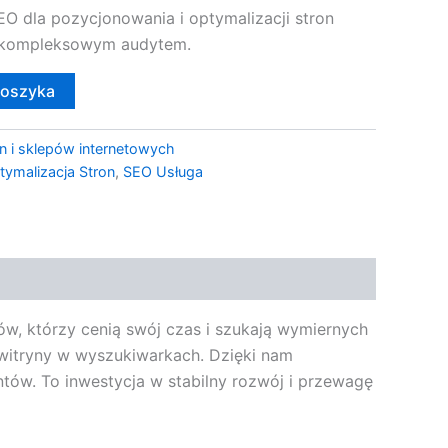
EO dla pozycjonowania i optymalizacji stron
z kompleksowym audytem.
koszyka
n i sklepów internetowych
tymalizacja Stron
,
SEO Usługa
ów, którzy cenią swój czas i szukają wymiernych
 witryny w wyszukiwarkach. Dzięki nam
ntów. To inwestycja w stabilny rozwój i przewagę