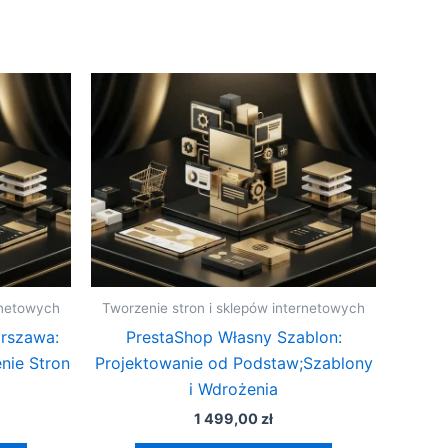
rnetowych
Tworzenie stron i sklepów internetowych
rszawa:
PrestaShop Własny Szablon:
nie Stron
Projektowanie od Podstaw;Szablony
i Wdrożenia
1 499,00
zł