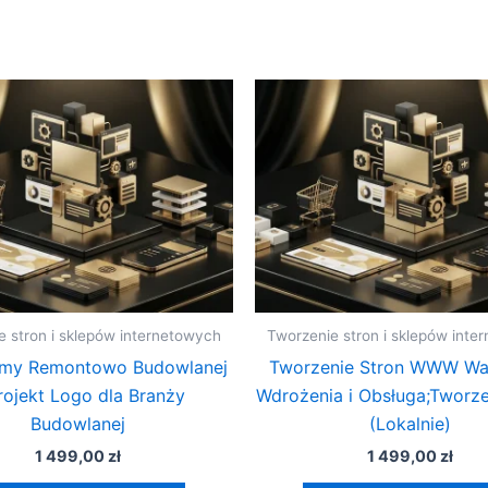
e stron i sklepów internetowych
Tworzenie stron i sklepów inte
rmy Remontowo Budowlanej
Tworzenie Stron WWW Wa
rojekt Logo dla Branży
Wdrożenia i Obsługa;Tworze
Budowlanej
(Lokalnie)
1 499,00
zł
1 499,00
zł