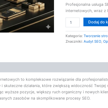
Profesjonalna usługa S
Audyt
internetowych, wraz 
Dodaj do 
Kategoria:
Tworzenie stro
Znaczniki:
Audyt SEO
,
Op
ernetowych to kompleksowe rozwiązanie dla profesjonalist
 i skuteczne działania, które zwiększą widoczność Twojej
jąc wyższe pozycje, większy ruch organiczny i nowych klie
łasnych zasobów na skomplikowane procesy SEO.