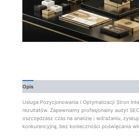
Opis
Opinie (0)
Usługa Pozycjonowania i Optymalizacji Stron Int
rezultatów. Zapewniamy profesjonalny audyt SEO
oszczędzasz czas na analizie i wdrażaniu, zysku
konkurencyjną, bez konieczności poświęcania w