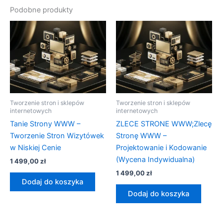
Podobne produkty
Tworzenie stron i sklepów
Tworzenie stron i sklepów
internetowych
internetowych
Tanie Strony WWW –
ZLECE STRONE WWW;Zlecę
Tworzenie Stron Wizytówek
Stronę WWW –
w Niskiej Cenie
Projektowanie i Kodowanie
(Wycena Indywidualna)
1 499,00
zł
1 499,00
zł
Dodaj do koszyka
Dodaj do koszyka