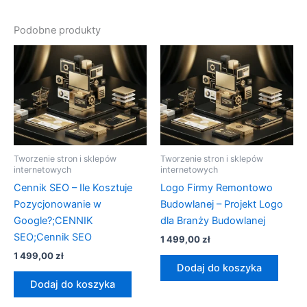
Podobne produkty
Tworzenie stron i sklepów
Tworzenie stron i sklepów
internetowych
internetowych
Cennik SEO – Ile Kosztuje
Logo Firmy Remontowo
Pozycjonowanie w
Budowlanej – Projekt Logo
Google?;CENNIK
dla Branży Budowlanej
SEO;Cennik SEO
1 499,00
zł
1 499,00
zł
Dodaj do koszyka
Dodaj do koszyka