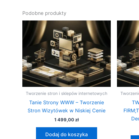
Podobne produkty
Tworzenie stron i sklepów internetowych
Tworzeni
Tanie Strony WWW – Tworzenie
TW
Stron Wizytówek w Niskiej Cenie
FIRM;T
De
1 499,00
zł
Dodaj do koszyka