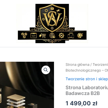
ilość
Strona główna
/
Tworzeni
Strona
Biotechnologicznego – 
Laboratorium
Biotechnologicznego
Tworzenie stron i skle
–
Strona Laboratori
Oferta
Badawcza B2B
Badawcza
B2B
1 499,00
zł