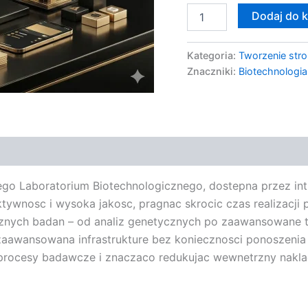
Dodaj do 
Kategoria:
Tworzenie stro
Znaczniki:
Biotechnologi
 Laboratorium Biotechnologicznego, dostepna przez intui
ktywnosc i wysoka jakosc, pragnac skrocic czas realizacji
cznych badan – od analiz genetycznych po zaawansowane t
zaawansowana infrastrukture bez koniecznosci ponoszenia 
 procesy badawcze i znaczaco redukujac wewnetrzny naklad