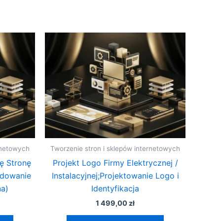
rnetowych
Tworzenie stron i sklepów internetowych
 Stronę
Projekt Logo Firmy Elektrycznej /
odowanie
Instalacyjnej;Projektowanie Logo i
a)
Identyfikacja
1 499,00
zł