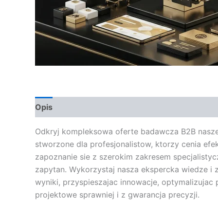
Opis
Opinie (0)
Odkryj kompleksowa oferte badawcza B2B naszego
stworzone dla profesjonalistow, ktorzy cenia efe
zapoznanie sie z szerokim zakresem specjalisty
zapytan. Wykorzystaj nasza ekspercka wiedze i 
wyniki, przyspieszajac innowacje, optymalizujac
projektowe sprawniej i z gwarancja precyzji.