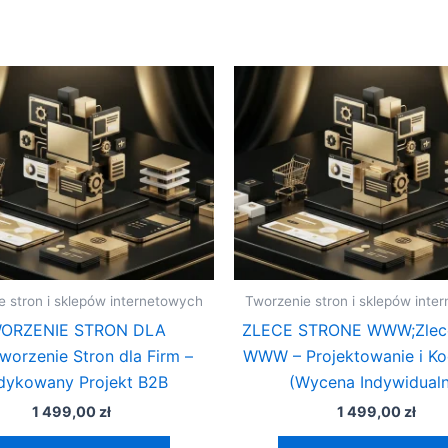
e stron i sklepów internetowych
Tworzenie stron i sklepów inte
ORZENIE STRON DLA
ZLECE STRONE WWW;Zlecę
worzenie Stron dla Firm –
WWW – Projektowanie i K
dykowany Projekt B2B
(Wycena Indywidualn
1 499,00
zł
1 499,00
zł