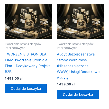
Tworzenie stron i sklepów
Tworzenie stron i sklepów
internetowych
internetowych
TWORZENIE STRON DLA
Audyt Bezpieczeństwa
FIRM;Tworzenie Stron dla
Strony WordPress
Firm – Dedykowany Projekt
(Niezabezpieczona
B2B
WWW);Usługi Dodatkowe i
Audyty
1 499,00
zł
1 499,00
zł
Dodaj do koszyka
Dodaj do koszyka