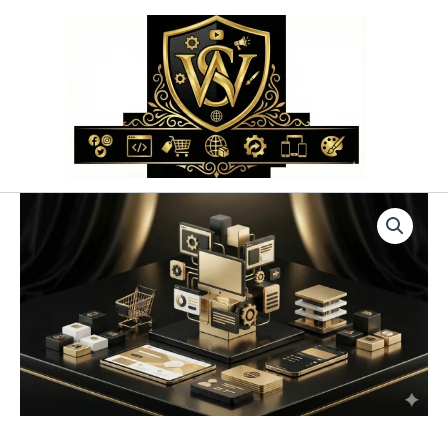
Przejdź
do
treści
ilość
WooCommerce
Regulamin
Sklepu
–
Audyt
i
Wdrożenie
Gotowego
Regulaminu