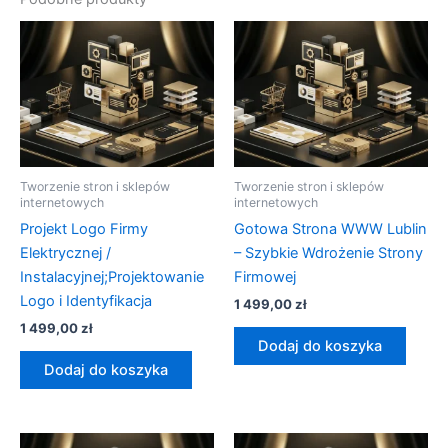
Tworzenie stron i sklepów
Tworzenie stron i sklepów
internetowych
internetowych
Projekt Logo Firmy
Gotowa Strona WWW Lublin
Elektrycznej /
– Szybkie Wdrożenie Strony
Instalacyjnej;Projektowanie
Firmowej
Logo i Identyfikacja
1 499,00
zł
1 499,00
zł
Dodaj do koszyka
Dodaj do koszyka