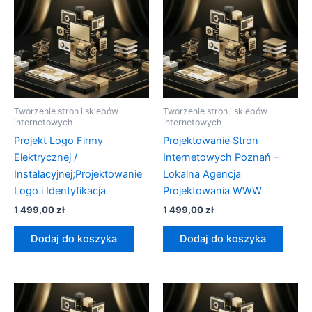
Tworzenie stron i sklepów
Tworzenie stron i sklepów
internetowych
internetowych
Projekt Logo Firmy
Projektowanie Stron
Elektrycznej /
Internetowych Poznań –
Instalacyjnej;Projektowanie
Lokalna Agencja
Logo i Identyfikacja
Projektowania WWW
1 499,00
zł
1 499,00
zł
Dodaj do koszyka
Dodaj do koszyka