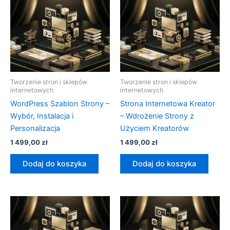
Tworzenie stron i sklepów
Tworzenie stron i sklepów
internetowych
internetowych
WordPress Szablon Strony –
Strona Internetowa Kreator
Wybór, Instalacja i
– Wdrożenie Strony z
Personalizacja
Użyciem Kreatorów
1 499,00
zł
1 499,00
zł
Dodaj do koszyka
Dodaj do koszyka